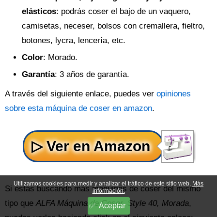
elásticos
: podrás coser el bajo de un vaquero,
camisetas, neceser, bolsos con cremallera, fieltro,
botones, lycra, lencería, etc.
Color
: Morado.
Garantía
: 3 años de garantía.
A través del siguiente enlace, puedes ver
opiniones
sobre esta máquina de coser en amazon
.
Utilizamos cookies para medir y analizar el tráfico de este sitio web.
Más
Si estás buscando más máquinas de coser del mismo
información.
tipo que
ALFA Máquina de Coser, Style 40, Morada
,
Aceptar