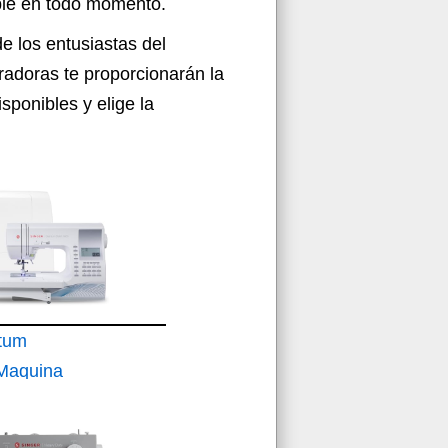
able en todo momento.
 los entusiastas del
adoras te proporcionarán la
ponibles y elige la
tum
 Maquina
ctronica