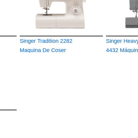
Singer Tradition 2282
Singer Heav
Maquina De Coser
4432 Máquin
Electronica Y
Coser Mecán
Mecanica Con 32
Programas