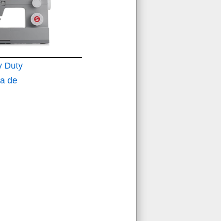
y Duty
a de
ica