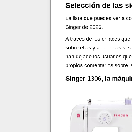
Selección de las s
táctil LCD con
diseños incorporados
La lista que puedes ver a c
Singer de 2026.
A través de los enlaces que
sobre ellas y adquirirlas s
han dejado los usuarios que
propios comentarios sobre l
Singer 1306, la máqu