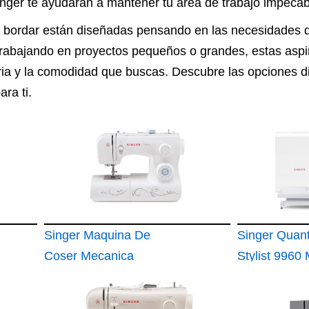
Singer te ayudarán a mantener tu área de trabajo impec
 bordar están diseñadas pensando en las necesidades de
rabajando en proyectos pequeños o grandes, estas aspir
ia y la comodidad que buscas. Descubre las opciones dis
ra ti.
Singer Maquina De
Singer Quan
Coser Mecanica
Stylist 9960
Talent 3323-30
De Coser Ele
Puntadas Utilitarias