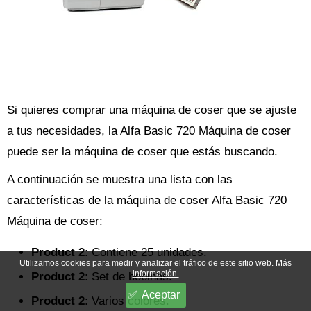
Si quieres comprar una máquina de coser que se ajuste
a tus necesidades, la Alfa Basic 720 Máquina de coser
puede ser la máquina de coser que estás buscando.
A continuación se muestra una lista con las
características de la máquina de coser Alfa Basic 720
Máquina de coser:
Product 2
: Contiene 25 unidades.
Utilizamos cookies para medir y analizar el tráfico de este sitio web.
Más
información.
Product 2
: Set de bobinas.
Aceptar
Product 2
: Varios colores.